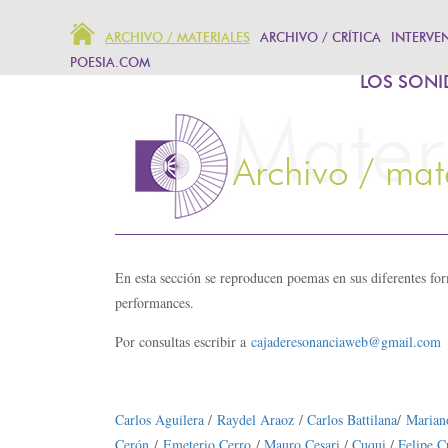
ARCHIVO / MATERIALES
ARCHIVO / CRÍTICA
INTERVE
POESIA.COM
LOS SONI
En esta sección se reproducen poemas en sus diferentes form
performances.
Por consultas escribir a
cajaderesonanciaweb@gmail.com
Carlos Aguilera
/
Raydel Araoz
/
Carlos Battilana
/
Mariano
Cerón
/
Emeterio Cerro
/
Mauro Cesari
/
Cuqui
/
Felipe C