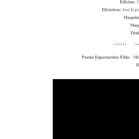
Edición:
G
Eléctricos:
José Espi
Maquini
Maqu
Títu
****** *
Poesía Espectacular Film: Mod
D