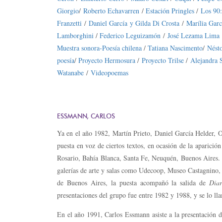
Giorgio
/
Roberto Echavarren
/
Estación Pringles
/
Los 90:
Franzetti
/
Daniel García y Gilda Di Crosta
/
Marília Garc
Lamborghini
/
Federico Leguizamón
/
José Lezama Lima
Muestra sonora-Poesía chilena
/
Tatiana Nascimento
/
Nést
poesía
/
Proyecto Hermosura
/
Proyecto Trilse
/
Alejandra 
Watanabe
/
Videopoemas
ESSMANN, CARLOS
Ya en el año 1982, Martín Prieto, Daniel García Helder,
puesta en voz de ciertos textos, en ocasión de la aparició
Rosario, Bahía Blanca, Santa Fe, Neuquén, Buenos Aires. L
galerías de arte y salas como Udecoop, Museo Castagnino, 
de Buenos Aires, la puesta acompañó la salida de
Diar
presentaciones del grupo fue entre 1982 y 1988, y se lo ll
En el año 1991, Carlos Essmann asiste a la presentación d